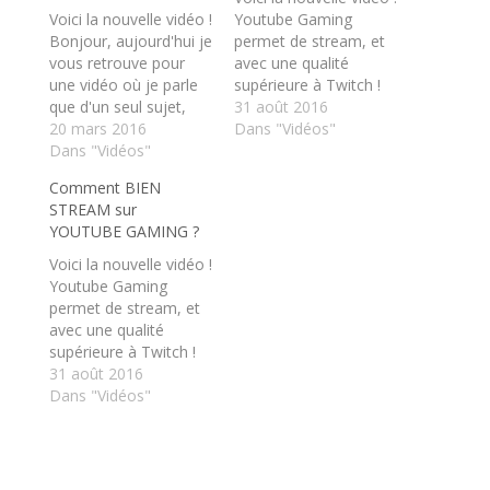
a
a
Voici la nouvelle vidéo !
Youtube Gaming
g
g
e
e
Bonjour, aujourd'hui je
permet de stream, et
r
r
vous retrouve pour
s
s
avec une qualité
u
u
une vidéo où je parle
supérieure à Twitch !
r
r
T
F
que d'un seul sujet,
Mais du coup,
31 août 2016
w
a
pour pouvoir en parler;
20 mars 2016
comment faut-il le
Dans "Vidéos"
i
c
t
e
ici on parle placement
Dans "Vidéos"
régler ? Et bien on va
t
b
de produit et futur de
voir tout ça dans cette
e
o
Comment BIEN
r
o
Youtube si ce genre de
vidéo ! ➔ Abonnez-
(
k
STREAM sur
dérive continue à se
vous à la chaine pour
o
(
YOUTUBE GAMING ?
u
o
manifester Merci
ne rien rater :
v
u
d'avoir regardé cette
http://bit.ly/YouTube_L
r
v
Voici la nouvelle vidéo !
e
r
vidéo, n'hésitez pas…
TM ★ Acheter…
Youtube Gaming
d
e
a
d
permet de stream, et
n
a
avec une qualité
s
n
u
s
supérieure à Twitch !
n
u
Mais du coup,
31 août 2016
e
n
n
e
comment faut-il le
Dans "Vidéos"
o
n
régler ? Et bien on va
u
o
v
u
voir tout ça dans cette
e
v
vidéo ! ➔ Abonnez-
l
e
l
l
vous à la chaine pour
e
l