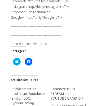
Facebook: http://bit.ly/Facebook_LTM
Instagram: http://bit.ly/Instagram_LTM
Snapchat: LeoTechmaker
Google+: http://bit.ly/Google_LTM
——————————————–
——————————————–
Intro /Outro : @FanArtG
Partager :
C
C
l
l
i
i
q
q
u
u
e
e
z
z
Articles similaires
p
p
o
o
Le placement de
u
u
Comment BIEN
r
r
produit sur Youtube, et
STREAM sur
p
p
a
a
le futur (LQC,
YOUTUBE GAMING ?
r
r
CyprienGaming..)
t
t
Voici la nouvelle vidéo !