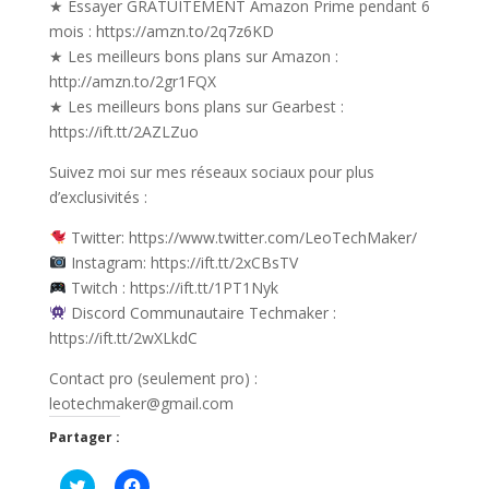
★ Essayer GRATUITEMENT Amazon Prime pendant 6
mois : https://amzn.to/2q7z6KD
★ Les meilleurs bons plans sur Amazon :
http://amzn.to/2gr1FQX
★ Les meilleurs bons plans sur Gearbest :
https://ift.tt/2AZLZuo
Suivez moi sur mes réseaux sociaux pour plus
d’exclusivités :
Twitter: https://www.twitter.com/LeoTechMaker/
Instagram: https://ift.tt/2xCBsTV
Twitch : https://ift.tt/1PT1Nyk
Discord Communautaire Techmaker :
https://ift.tt/2wXLkdC
Contact pro (seulement pro) :
leotechmaker@gmail.com
Partager :
C
C