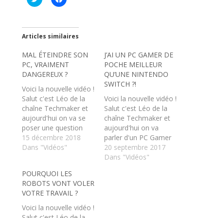
l
l
i
i
q
q
u
u
e
e
z
z
Articles similaires
p
p
o
o
MAL ÉTEINDRE SON
u
u
J’AI UN PC GAMER DE
r
r
PC, VRAIMENT
POCHE MEILLEUR
p
p
a
a
DANGEREUX ?
QU’UNE NINTENDO
r
r
SWITCH ?!
t
t
Voici la nouvelle vidéo !
a
a
Salut c'est Léo de la
Voici la nouvelle vidéo !
g
g
e
e
chaîne Techmaker et
Salut c'est Léo de la
r
r
aujourd'hui on va se
s
s
chaîne Techmaker et
u
u
poser une question
aujourd'hui on va
r
r
T
F
CRUCIALE : Comment
15 décembre 2018
parler d'un PC Gamer
w
a
il faut éteindre son pc
Dans "Vidéos"
de poche, qui
20 septembre 2017
i
c
t
e
? Oui c'est important,
ressemble pas mal à
Dans "Vidéos"
t
b
car ça peut être
une Nintendo DS mais
e
o
POURQUOI LES
r
o
dangereux !
qu'est plutôt
(
k
ROBOTS VONT VOLER
Abonnez-vous à la
comparable à une
o
(
VOTRE TRAVAIL ?
u
o
chaîne, c'est 100%
Nintendo Switch ! ➔
v
u
gratuit :
GPD Win :
r
v
Voici la nouvelle vidéo !
e
r
https://www.youtube.c
http://ift.tt/2hi4sJ4 ➔
Salut c'est Léo de la