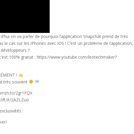
d’hui on va parler de pourquoi l’application Snapchat prend de très
 le cas sur les iPhones avec iOS ! C’est un problème de l’application,
 développeurs ?
 c’est 100% gratuit : https://www.youtube.com/leotechmaker?
ORMÉMENT !
nd très souvent
/amzn.to/2gr1FQX
//ift.tt/2AZLZuo
xclusivités :
ker/