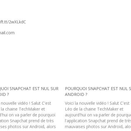
ft.tt/2wXLkdC
mail.com
UOI SNAPCHAT EST NUL SUR
POURQUOI SNAPCHAT EST NUL 
ID ?
ANDROID ?
a nouvelle vidéo ! Salut C'est
Voici la nouvelle vidéo ! Salut C'est
 la chaine TechMaker et
Léo de la chaine TechMaker et
'hui on va parler de pourquoi
aujourd'hui on va parler de pourqu
cation Snapchat prend de très
l'application Snapchat prend de trè
ses photos sur Android, alors
mauvaises photos sur Android, alo