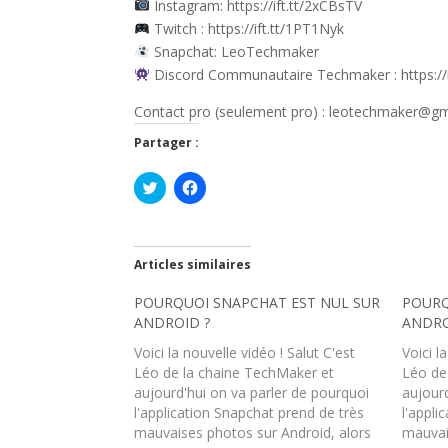
Instagram: https://ift.tt/2xCBsTV
Twitch : https://ift.tt/1PT1Nyk
Snapchat: LeoTechmaker
Discord Communautaire Techmaker : https://i
Contact pro (seulement pro) : leotechmaker@g
Partager :
C
C
l
l
i
i
q
q
u
u
e
e
z
z
Articles similaires
p
p
o
o
POURQUOI SNAPCHAT EST NUL SUR
u
u
POURQ
r
r
ANDROID ?
ANDRO
p
p
a
a
Voici la nouvelle vidéo ! Salut C'est
Voici l
r
r
t
t
Léo de la chaine TechMaker et
Léo de
a
a
aujourd'hui on va parler de pourquoi
aujourd
g
g
e
e
l'application Snapchat prend de très
l'appli
r
r
mauvaises photos sur Android, alors
s
s
mauvai
u
u