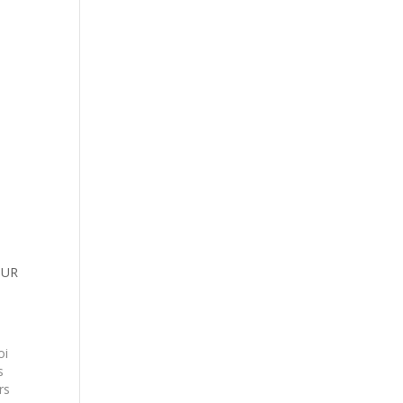
SUR
oi
s
rs