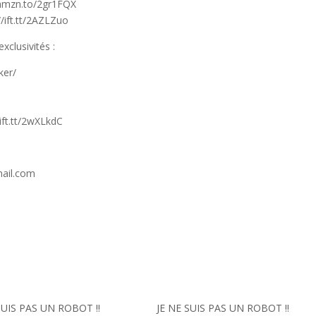
/amzn.to/2gr1FQX
//ift.tt/2AZLZuo
xclusivités :
ker/
ft.tt/2wXLkdC
mail.com
SUIS PAS UN ROBOT !!
JE NE SUIS PAS UN ROBOT !!