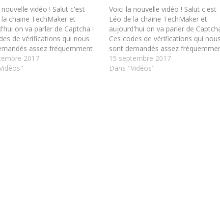
a nouvelle vidéo ! Salut c'est
Voici la nouvelle vidéo ! Salut c'est
 la chaine TechMaker et
Léo de la chaine TechMaker et
'hui on va parler de Captcha !
aujourd'hui on va parler de Captcha
es de vérifications qui nous
Ces codes de vérifications qui nou
emandés assez fréquemment
sont demandés assez fréquemme
sont assez lourds... Mais y a un
tembre 2017
et qui sont assez lourds... Mais y a
15 septembre 2017
térêt derrière ça ! ➔ Abonnez-
Vidéos"
réel intérêt derrière ça ! ➔ Abonnez
Dans "Vidéos"
 la chaine pour…
vous à la chaine pour…