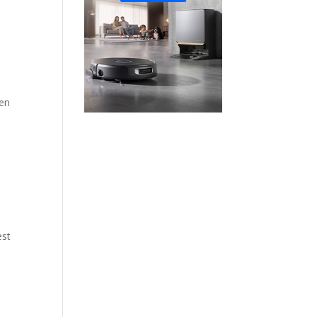
ien
est