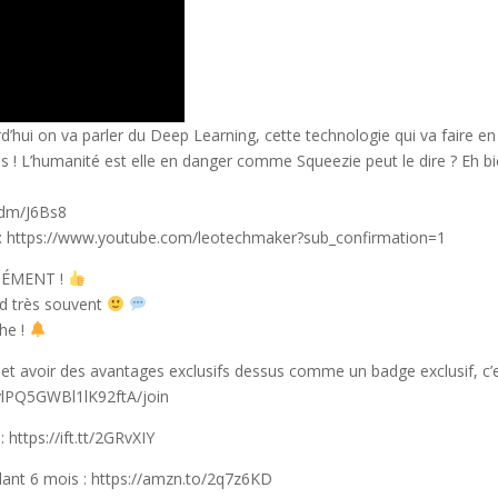
d’hui on va parler du Deep Learning, cette technologie qui va faire en
s ! L’humanité est elle en danger comme Squeezie peut le dire ? Eh b
p.dm/J6Bs8
t : https://www.youtube.com/leotechmaker?sub_confirmation=1
ORMÉMENT !
nd très souvent
che !
 et avoir des avantages exclusifs dessus comme un badge exclusif, c’
ylPQ5GWBl1lK92ftA/join
ttps://ift.tt/2GRvXIY
t 6 mois : https://amzn.to/2q7z6KD