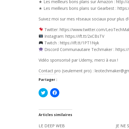
★ Les meilleurs bons plans sur Amazon : http:/
★ Les meilleurs bons plans sur Gearbest : https:
Suivez moi sur mes réseaux sociaux pour plus d’e
Twitter: https://www.twitter.com/LeoTechMa
Instagram: https://ift.tt/2xCBsTV
Twitch : https://ift.tt/1PT1Nyk
Discord Communautaire Techmaker : https://i
Vidéo sponsorisé par Udemy, merci à eux !
Contact pro (seulement pro) : leotechmaker@g
Partager :
C
C
l
l
i
i
q
q
u
u
e
e
z
z
Articles similaires
p
p
o
o
LE DEEP WEB
u
u
JE NE 