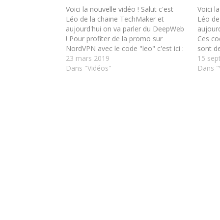
r
r
p
p
Voici la nouvelle vidéo ! Salut c'est
Voici l
a
a
Léo de la chaine TechMaker et
Léo de
r
r
t
t
aujourd'hui on va parler du DeepWeb
aujourd
a
a
! Pour profiter de la promo sur
Ces cod
g
g
e
e
NordVPN avec le code "leo" c'est ici :
sont d
r
r
https://NordVPN.org/leo
23 mars 2019
s
s
Abonnez-
et qui 
15 sep
u
u
vous à la chaîne, c'est 100% gratuit :
Dans "Vidéos"
réel in
Dans "
r
r
T
F
https://www.youtube.com/leotechma
vous à
w
a
ker?sub_confirmation=1 N'oubliez pas
i
c
t
e
de liker la…
t
b
e
o
r
o
(
k
o
(
u
o
v
u
r
v
e
r
d
e
a
d
n
a
s
n
u
s
n
u
e
n
n
e
o
n
u
o