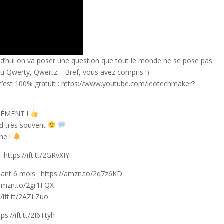
rd’hui on va poser une question que tout le monde ne se pose pas
(Ou Qwerty, Qwertz… Bref, vous avez compris !)
 c’est 100% gratuit : https://www.youtube.com/leotechmaker?
ORMÉMENT !
nd très souvent
che !
ttps://ift.tt/2GRvXIY
t 6 mois : https://amzn.to/2q7z6KD
/amzn.to/2gr1FQX
//ift.tt/2AZLZuo
ps://ift.tt/2I6Ttyh