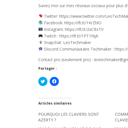
Suivez moi sur mes réseaux sociaux pour plus d’e
Twitter: https://www.twitter.com/LeoTechMa
Facebook: https://ift.tt/1KrZhlO
Instagram: https://ift.tt/2xCBsTV
Twitch : https://ift.tt/1PT1Nyk
Snapchat: LeoTechmaker
Discord Communautaire Techmaker : https://i
Contact pro (seulement pro) : leotechmaker@g
Partager :
C
C
l
l
i
i
q
q
u
u
e
e
z
z
Articles similaires
p
p
o
o
POURQUOI LES CLAVIERS SONT
u
u
COMME
r
r
AZERTY ?
CLAVIE
p
p
a
a