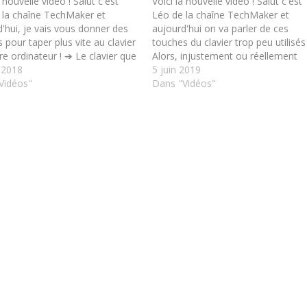
a nouvelle vidéo ! Salut c'est
Voici la nouvelle vidéo ! Salut c'est
 la chaîne TechMaker et
Léo de la chaîne TechMaker et
'hui, je vais vous donner des
aujourd'hui on va parler de ces
 pour taper plus vite au clavier
touches du clavier trop peu utilisés 
re ordinateur ! ➔ Le clavier que
Alors, injustement ou réellement
e : https://amzn.to/2Kirjli
n 2018
inutiles ?
5 juin 2019
Abonnez-vous à la
z-vous à la chaine pour ne
Vidéos"
chaîne, c'est 100% gratuit :
Dans "Vidéos"
ter, c'est 100% gratuit :…
https://www.youtube.com/leotec
ker?sub_confirmation=1 N'oubliez 
de liker la vidéo, ça m'aide…