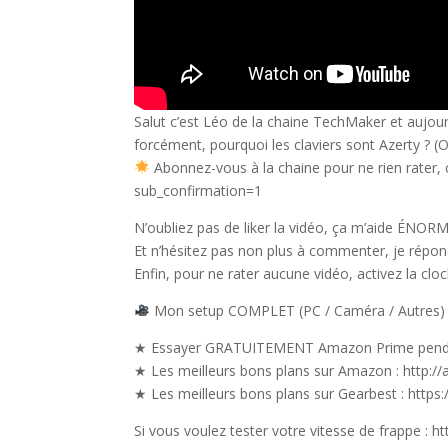
Salut c’est Léo de la chaine TechMaker et aujou
forcément, pourquoi les claviers sont Azerty ? 
Abonnez-vous à la chaine pour ne rien rater,
sub_confirmation=1
N’oubliez pas de liker la vidéo, ça m’aide ÉN
Et n’hésitez pas non plus à commenter, je répo
Enfin, pour ne rater aucune vidéo, activez la clo
Mon setup COMPLET (PC / Caméra / Autres) : h
★ Essayer GRATUITEMENT Amazon Prime pendan
★ Les meilleurs bons plans sur Amazon : http:/
★ Les meilleurs bons plans sur Gearbest : https:
Si vous voulez tester votre vitesse de frappe : htt