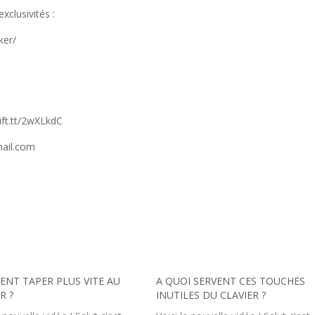
xclusivités :
ker/
ft.tt/2wXLkdC
mail.com
NT TAPER PLUS VITE AU
A QUOI SERVENT CES TOUCHES
R ?
INUTILES DU CLAVIER ?