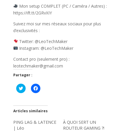
Mon setup COMPLET (PC / Caméra / Autres) :
https://ift.tt/2GRvXIY
Suivez moi sur mes réseaux sociaux pour plus
d’exclusivités :
Twitter: @LeoTechMaker
Instagram: @LeoTechMaker
Contact pro (seulement pro) :
leotechmaker@gmail.com
Partager :
C
C
l
l
i
i
q
q
u
u
e
e
z
z
Articles similaires
p
p
o
o
PING LAG & LATENCE
u
u
À QUOI SERT UN
r
r
| Léo
ROUTEUR GAMING ?!
p
p