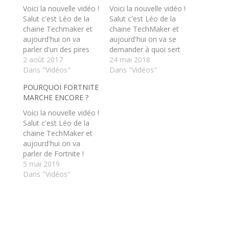
a
a
Voici la nouvelle vidéo !
Voici la nouvelle vidéo !
r
r
t
t
Salut c'est Léo de la
Salut c'est Léo de la
a
a
chaine Techmaker et
chaine TechMaker et
g
g
e
e
aujourd'hui on va
aujourd'hui on va se
r
r
parler d'un des pires
s
s
demander à quoi sert
u
u
fléau du jeu vidéo : le
2 août 2017
réellement un routeur
24 mai 2018
r
r
T
F
lag ! Comment ça
Dans "Vidéos"
de gamer et si il y en a
Dans "Vidéos"
w
a
fonctionne, pourquoi il
vraiment besoin pour
i
c
POURQUOI FORTNITE
t
e
est causé et comment
améliorer votre Wifi, et
t
b
MARCHE ENCORE ?
le diminuer ? On
donc votre internet ! ➔
e
o
r
o
explique tout ça dans
Netgear XR500 :
Voici la nouvelle vidéo !
(
k
cette vidéo ➔
https://amzn.to/2GLW
o
(
Salut c'est Léo de la
u
o
Abonnez-vous à…
vGX ➔ Netgear…
chaine TechMaker et
v
u
r
v
aujourd'hui on va
e
r
parler de Fortnite !
d
e
a
d
Mais surtout du fait de
5 mai 2019
n
a
pourquoi le jeu
Dans "Vidéos"
s
n
u
s
marche encore autant
n
u
aujourd'hui ?
e
n
n
e
Abonnez-vous à la
o
n
chaîne, c'est 100%
u
o
v
u
gratuit :
e
v