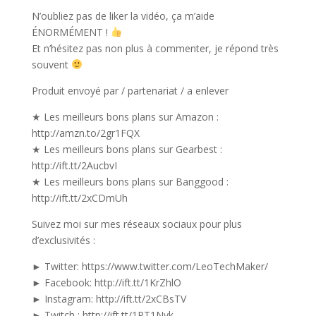
N’oubliez pas de liker la vidéo, ça m’aide
ÉNORMÉMENT !
Et n’hésitez pas non plus à commenter, je répond très
souvent
Produit envoyé par / partenariat / a enlever
★ Les meilleurs bons plans sur Amazon :
http://amzn.to/2gr1FQX
★ Les meilleurs bons plans sur Gearbest :
http://ift.tt/2AucbvI
★ Les meilleurs bons plans sur Banggood :
http://ift.tt/2xCDmUh
Suivez moi sur mes réseaux sociaux pour plus
d’exclusivités :
► Twitter: https://www.twitter.com/LeoTechMaker/
► Facebook: http://ift.tt/1KrZhlO
► Instagram: http://ift.tt/2xCBsTV
► Twitch : http://ift.tt/1PT1Nyk