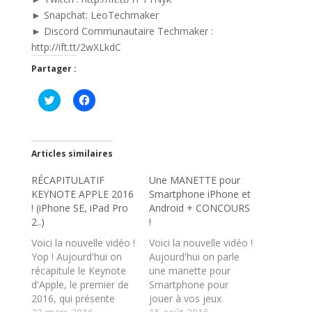
► Snapchat: LeoTechmaker
► Discord Communautaire Techmaker :
http://ift.tt/2wXLkdC
Partager :
C
C
l
l
i
i
q
q
u
u
e
e
z
z
Articles similaires
p
p
o
o
RÉCAPITULATIF
u
u
Une MANETTE pour
r
r
KEYNOTE APPLE 2016
Smartphone iPhone et
p
p
a
a
! (iPhone SE, iPad Pro
Android + CONCOURS
r
r
2..)
!
t
t
a
a
Voici la nouvelle vidéo !
Voici la nouvelle vidéo !
g
g
e
e
Yop ! Aujourd'hui on
Aujourd'hui on parle
r
r
récapitule le Keynote
s
s
une manette pour
u
u
d'Apple, le premier de
Smartphone pour
r
r
T
F
2016, qui présente
jouer à vos jeux
w
a