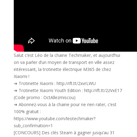
Salut c’est Léo de la chaine Techmaker, et aujourd’hui
on va parler d’un moyen de transport en ville assez
intéressant, la trotinette électrique M365 de chez
Xiaomi !
➔ Trotinette Xiaomi : http://ift.tt/2xvrLWU
➔ Trotinette Xiaomi Youth Edition : http://ift.tt/2zVxE17
(Code promo : OctAllezmiscou)
➔ Abonnez-vous à la chaine pour ne rien rater, c’est
100% gratuit :
https://www.youtube.com/leotechmaker?
sub_confirmation=1
[CONCOURS] Des clés Steam à gagner jusqu’au 31