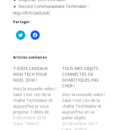
► Discord Communautaire Techmaker :
http://ift.tt/2wXLkdC
Partager :
C
C
l
l
i
i
q
q
u
u
e
e
z
z
Articles similaires
p
p
o
o
7 IDÉES CADEAUX
u
u
TOUS MES OBJETS
r
r
HIGH TECH POUR
CONNECTÉS DE
p
p
a
a
NOEL 2018 !
DOMOTIQUES PAS
r
r
CHER !
t
t
Voici la nouvelle vidéo !
a
a
Salut c'est Léo de la
Voici la nouvelle vidéo !
g
g
e
e
chaîne TechMaker et
Salut c'est Léo de la
r
r
aujourd'hui je vous
s
s
chaîne TechMaker et
u
u
propose 7 idées de
aujourd'hui on va
r
r
T
F
cadeaux high tech
5 décembre 2018
parler objets
w
a
pour Noël 2018 ! Et
Dans "Vidéos"
connectés de
29 décembre 2017
i
c
t
e
donc voici, à mon avis,
domotiques, ici on est
Dans "Vidéos"