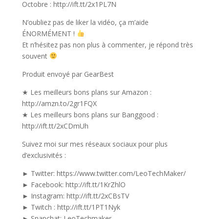
Octobre : http://ift.tt/2x1PL7N
N’oubliez pas de liker la vidéo, ça m’aide
ÉNORMÉMENT !
Et n’hésitez pas non plus à commenter, je répond très
souvent
Produit envoyé par GearBest
★ Les meilleurs bons plans sur Amazon :
http://amzn.to/2gr1FQX
★ Les meilleurs bons plans sur Banggood :
http://ift.tt/2xCDmUh
Suivez moi sur mes réseaux sociaux pour plus
d’exclusivités :
► Twitter: https://www.twitter.com/LeoTechMaker/
► Facebook: http://ift.tt/1KrZhlO
► Instagram: http://ift.tt/2xCBsTV
► Twitch : http://ift.tt/1PT1Nyk
► Snapchat: LeoTechmaker