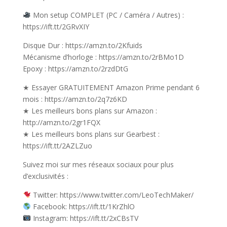
Mon setup COMPLET (PC / Caméra / Autres) :
https://ift.tt/2GRvXIY
Disque Dur : https://amzn.to/2Kfuids
Mécanisme d’horloge : https://amzn.to/2rBMo1D
Epoxy : https://amzn.to/2rzdDtG
★ Essayer GRATUITEMENT Amazon Prime pendant 6
mois : https://amzn.to/2q7z6KD
★ Les meilleurs bons plans sur Amazon :
http://amzn.to/2gr1FQX
★ Les meilleurs bons plans sur Gearbest :
https://ift.tt/2AZLZuo
Suivez moi sur mes réseaux sociaux pour plus
d’exclusivités :
Twitter: https://www.twitter.com/LeoTechMaker/
Facebook: https://ift.tt/1KrZhlO
Instagram: https://ift.tt/2xCBsTV