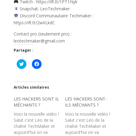
Twitch : https://ift.tt/1PT1Nyk
Snapchat: LeoTechmaker
Discord Communautaire Techmaker :
https://ift.tt/2wXLkdC
Contact pro (seulement pro) :
leotechmaker@gmail.com
Partager :
C
C
l
l
i
i
q
q
u
u
e
e
z
z
Articles similaires
p
p
o
o
LES HACKERS SONT IL
u
u
LES HACKERS SONT-
r
r
MÉCHANTS ?
ILS MÉCHANTS ?
p
p
a
a
Voici la nouvelle vidéo !
Voici la nouvelle vidéo !
r
r
t
t
Salut c'est Léo de la
Salut c'est Léo de la
a
a
chaîné TechMaker et
chaîné TechMaker et
g
g
e
e
aujourd'hui on va
aujourd'hui on va
r
r