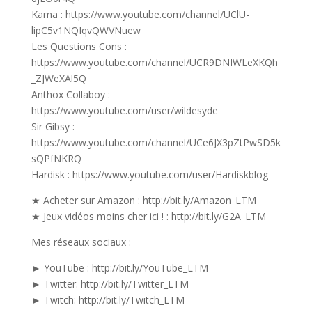
Kama : https://www.youtube.com/channel/UClU-
lipC5v1NQIqvQWVNuew
Les Questions Cons :
https://www.youtube.com/channel/UCR9DNIWLeXKQh
_ZJWeXAl5Q
Anthox Collaboy :
https://www.youtube.com/user/wildesyde
Sir Gibsy :
https://www.youtube.com/channel/UCe6JX3pZtPwSD5k
sQPfNKRQ
Hardisk : https://www.youtube.com/user/Hardiskblog
★ Acheter sur Amazon : http://bit.ly/Amazon_LTM
★ Jeux vidéos moins cher ici ! : http://bit.ly/G2A_LTM
Mes réseaux sociaux :
► YouTube : http://bit.ly/YouTube_LTM
► Twitter: http://bit.ly/Twitter_LTM
► Twitch: http://bit.ly/Twitch_LTM