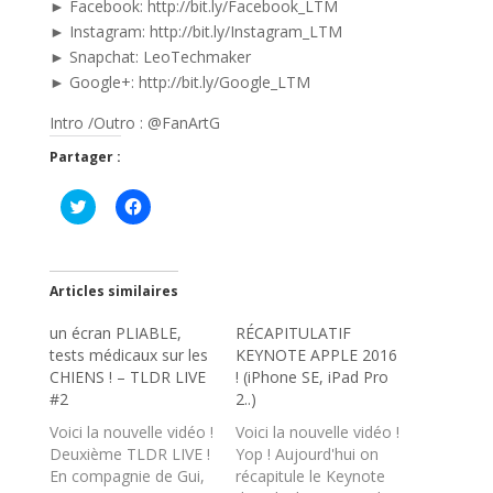
► Facebook: http://bit.ly/Facebook_LTM
► Instagram: http://bit.ly/Instagram_LTM
► Snapchat: LeoTechmaker
► Google+: http://bit.ly/Google_LTM
Intro /Outro : @FanArtG
Partager :
C
C
l
l
i
i
q
q
u
u
e
e
z
z
Articles similaires
p
p
o
o
un écran PLIABLE,
u
u
RÉCAPITULATIF
r
r
tests médicaux sur les
KEYNOTE APPLE 2016
p
p
a
a
CHIENS ! – TLDR LIVE
! (iPhone SE, iPad Pro
r
r
#2
2..)
t
t
a
a
Voici la nouvelle vidéo !
Voici la nouvelle vidéo !
g
g
e
e
Deuxième TLDR LIVE !
Yop ! Aujourd'hui on
r
r
En compagnie de Gui,
s
s
récapitule le Keynote
u
u