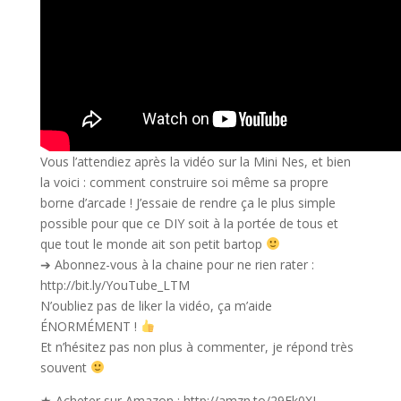
Vous l’attendiez après la vidéo sur la Mini Nes, et bien
la voici : comment construire soi même sa propre
borne d’arcade ! J’essaie de rendre ça le plus simple
possible pour que ce DIY soit à la portée de tous et
que tout le monde ait son petit bartop
➔ Abonnez-vous à la chaine pour ne rien rater :
http://bit.ly/YouTube_LTM
N’oubliez pas de liker la vidéo, ça m’aide
ÉNORMÉMENT !
Et n’hésitez pas non plus à commenter, je répond très
souvent
★ Acheter sur Amazon : http://amzn.to/29Fk0XJ