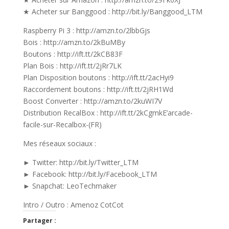
★ Acheter sur Banggood : http://bit.ly/Banggood_LTM
Raspberry Pi 3 : http://amzn.to/2lbbGjs
Bois : http://amzn.to/2kBuMBy
Boutons : http://ift.tt/2kCB83F
Plan Bois : http://ift.tt/2jRr7LK
Plan Disposition boutons : http://ift.tt/2acHyi9
Raccordement boutons : http://ift.tt/2jRH1Wd
Boost Converter : http://amzn.to/2kuWI7V
Distribution RecalBox : http://ift.tt/2kCgmkE’arcade-
facile-sur-Recalbox-(FR)
Mes réseaux sociaux :
► Twitter: http://bit.ly/Twitter_LTM
► Facebook: http://bit.ly/Facebook_LTM
► Snapchat: LeoTechmaker
Intro / Outro : Amenoz CotCot
Partager :