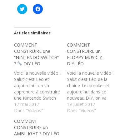
C
C
l
l
i
i
q
q
u
u
e
e
z
z
Articles similaires
p
p
o
o
COMMENT
u
u
COMMENT
r
r
CONSTRUIRE une
CONSTRUIRE un
p
p
a
a
“NINTENDO SWITCH”
FLOPPY MUSIC ? –
r
r
?
DIY LÉO
DIY LÉO
t
t
a
a
Voici la nouvelle vidéo !
Voici la nouvelle vidéo !
g
g
e
e
Salut c'est Léo et
Salut c'est Léo de la
r
r
aujourd'hui on va
s
s
chaine Techmaker et
u
u
apprendre à construire
aujourd'hui dans ce
r
r
T
F
une Nintendo Switch
nouveau DIY, on va
w
a
dans ce DIY ! Certes
17 mai 2017
parler de floppy music
19 juillet 2017
i
c
t
e
c'est pas exactement
Dans "Vidéos"
! Des lecteurs de
Dans "Vidéos"
t
b
la même chose, mais
disquettes recyclés en
e
o
COMMENT
r
o
y a clairement d'avoir
appareils de musiques
(
k
CONSTRUIRE un
un truc ressemblant !
! ➔ Abonnez-vous à la
o
(
AMBILIGHT ? DIY LÉO
u
o
➔ Abonnez-vous à la
chaine pour ne rien
v
u