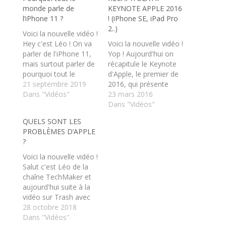
r
r
monde parle de
KEYNOTE APPLE 2016
p
p
a
a
l’iPhone 11 ?
! (iPhone SE, iPad Pro
r
r
2..)
t
t
Voici la nouvelle vidéo !
a
a
Hey c'est Léo ! On va
Voici la nouvelle vidéo !
g
g
e
e
parler de l'iPhone 11,
Yop ! Aujourd'hui on
r
r
mais surtout parler de
s
s
récapitule le Keynote
u
u
pourquoi tout le
d'Apple, le premier de
r
r
T
F
monde en parle ! Si
21 septembre 2019
2016, qui présente
w
a
vous voulez l'acheter
Dans "Vidéos"
deux nouveaux
23 mars 2016
i
c
t
e
je vous met le lien
produits : l'iPhone SE
Dans "Vidéos"
t
b
hein, sait-on jamais
ainsi qui l'iPad Pro 2 !
e
o
QUELS SONT LES
r
o
:
Alors, bonne ou
(
k
PROBLÈMES D’APPLE
https://amzn.to/2NqM
mauvaise Keynote ?
o
(
?
u
o
WVy
Abonnez-vous
Merci d'avoir regardé
v
u
à la chaîne, c'est 100%
cette vidéo, n'hésitez
r
v
Voici la nouvelle vidéo !
e
r
gratuit :…
pas de laisser un
Salut c'est Léo de la
d
e
pouce bleu ou…
a
d
chaîne TechMaker et
n
a
aujourd'hui suite à la
s
n
u
s
vidéo sur Trash avec
n
u
Ico, on va parler des
28 octobre 2018
e
n
n
e
problèmes actuels
Dans "Vidéos"
o
n