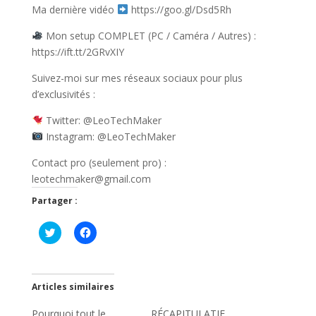
Ma dernière vidéo
https://goo.gl/Dsd5Rh
Mon setup COMPLET (PC / Caméra / Autres) :
https://ift.tt/2GRvXIY
Suivez-moi sur mes réseaux sociaux pour plus
d’exclusivités :
Twitter: @LeoTechMaker
Instagram: @LeoTechMaker
Contact pro (seulement pro) :
leotechmaker@gmail.com
Partager :
C
C
l
l
i
i
q
q
u
u
e
e
z
z
Articles similaires
p
p
o
o
Pourquoi tout le
u
u
RÉCAPITULATIF